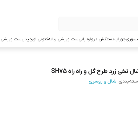
سوری
جوراب
دستکش دروازه بانی
ست ورزشی زنانه
کتونی اورجینال
ست ورزشی م
ل نخی زرد طرح گل و راه راه SH75
ته‌بندی
:
شال و روسری