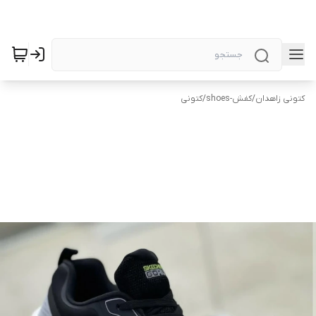
کتونی زاهدان
/
کفش-shoes
/
کتونی