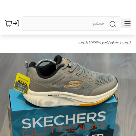
کتونی زاهدان
/
کفش-shoes
/
کتونی