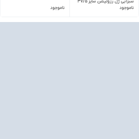
سبزآبی ژل رزولیشن سایز ۳۷/۵
ناموجود
ناموجود
تا ۴؛ Gel resolution