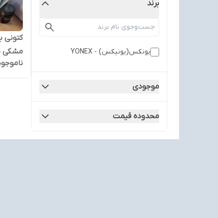
برند
کتونی 
مشکی سایز 41 ت
یونکس(یونیکس) - YONEX
ناموجود
موجودی
محدوده قیمت