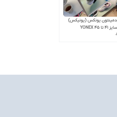
بدمینتون یونکس (یونیکس)
ا 45 YONEX