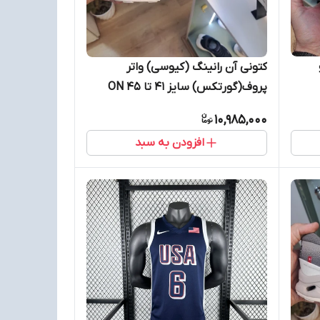
کتونی آن رانینگ (کیوسی) واتر
پروف(گورتکس) سایز 41 تا 45 ON
R
RUNNING
10,985,000
افزودن به سبد