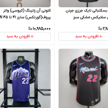
سکتبالی نایک جرزی جردن
کتونی آن رانینگ (کیوسی) واتر
 سلتیکس مشکی سبز
پروف(گورتکس) 
استیتمنت ادیشن تیتوم سایز X تا
RUNNING
10,985,000
2,
JORDAN STATMENT ED
افزودن به سبد
افزودن به سبد
BOSTON CELTICS TATU