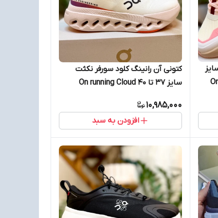
ایز
کتونی آن رانینگ کلود سورفر نکثت
سایز ۳۷ تا ۴۰ On running Cloud
surfer next
10,985,000
افزودن به سبد