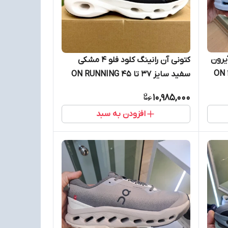
د فلو 4 فید آیرون
کتونی آن رانینگ کلود فلو 4 مشکی
طوسی آبی نقره ای سایز 41 تا 45 ON
سفید سایز 37 تا 45 ON RUNNING
CLOUD FLOW 4
10,985,000
افزودن به سبد