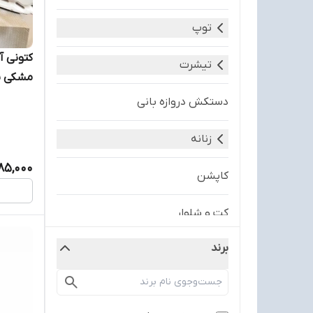
توپ
کتونی آ
تیشرت
UDTIT
دستکش دروازه بانی
زنانه
985,000
کاپشن
کت و شلوار
برند
کفش-shoes
مردانه