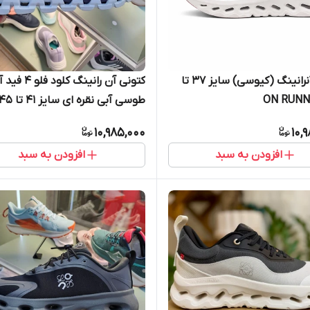
کتونی آنرانینگ (کیوسی) سایز 37 تا
کتونی آن رانینگ کلو
RUNNING CLOUD FLOW 4
10,985,000
10,
افزودن به سبد
افزودن به سبد