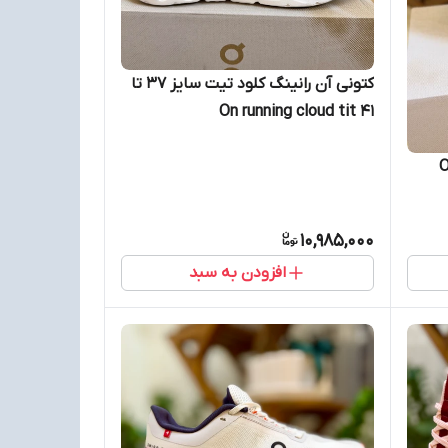
کتونی آن رانینگ کلود تیت سایز ۳۷ تا
۴۱ On running cloud tit
 45 تا 37 ON
10,985,000
افزودن به سبد