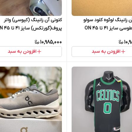
ن رانینگ لوئوه کلود سولو
کتونی آن رانینگ (کیوسی) واتر
مشکی طوسی سایز 41 تا 45 ON
پروف(گورتکس) 
RUNNING
RUNNING LOEWE CLOU
10,985,000
10,
افزودن به سبد
افزودن به سبد