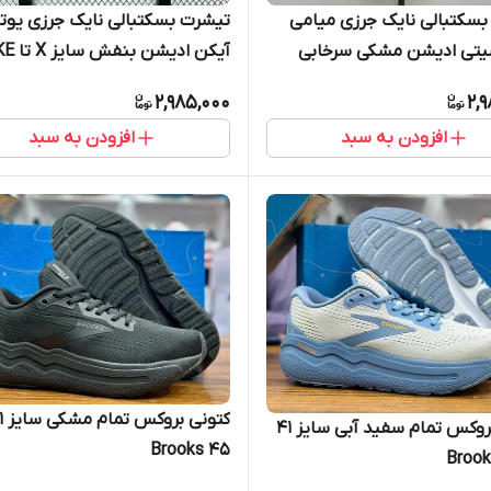
سکتبالی نایک جرزی میامی
تیشرت بسکتبالی نایک جرزی یوتا
تی ادیشن مشکی سرخابی
آیکن ادیشن ب
باتلر سایز X تا NIKE MIAMI HEAT
TAH JUZZ ICON EDITION 5XL
2,985,000
2,
CITY EDITION BUTL
افزودن به سبد
افزودن به سبد
کتونی بروکس تمام سفید آبی سایز ۴۱
۴۵ Brooks