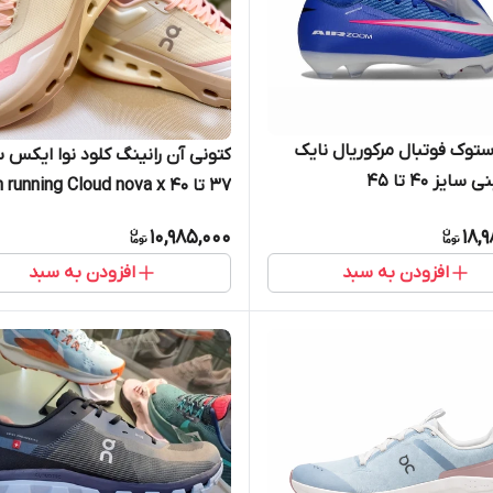
ستوک فوتبال مرکوریال نایک
کتونی آن رانینگ کلود نوا ایکس س
سایز ۴۰ تا ۴۵
۳۷ تا ۴۰ On running Cloud nova x
10,985,000
18,
افزودن به سبد
افزودن به سبد