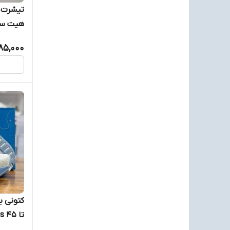
تیشرت ب
لا اسپورتیوا-La sportiva
هیت سی
985,000
لکوست-Lacost
ER 5XL
لویی ویتون-Louise vuitton
ماکرون-MACRON
ماموت-Mammut
مرل-MERRELL
مولتن-Molten
میکاسا-Mikasa
تا ۴۵ Brooks
نایک