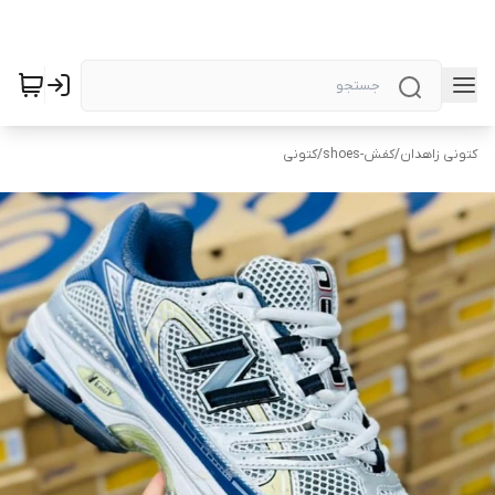
کتونی زاهدان
/
کفش-shoes
/
کتونی