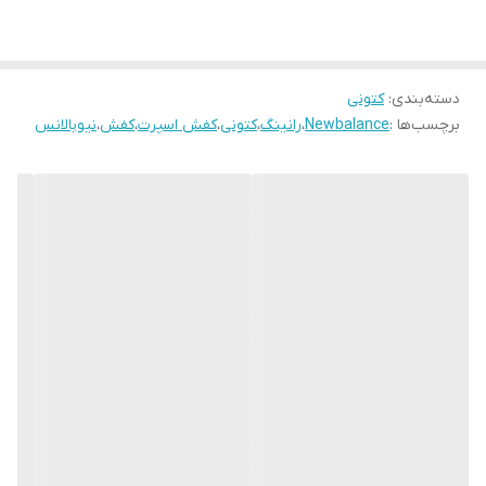
دسته‌بندی
:
کتونی
برچسب‌ها :
Newbalance
،
رانینگ
،
کتونی
،
کفش اسپرت
،
کفش
،
نیوبالانس