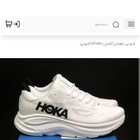
کتونی زاهدان
/
کفش-shoes
/
کتونی