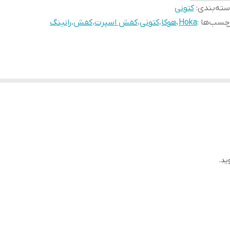
ته‌بندی
:
کتونی
چسب‌ها :
Hoka
،
هوکا
،
کتونی
،
کفش اسپرت
،
کفش
،
رانینگ
ید.