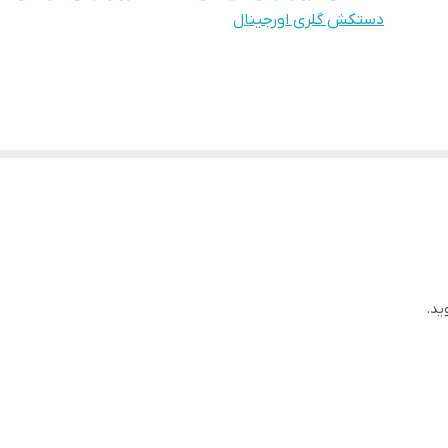
دستکش گلری اورجینال
ید.