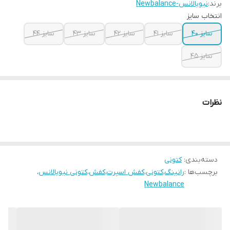
برند:
نیوبالانس-Newbalance
انتخاب سایز
سایز ۴۰
سایز ۴۱
سایز ۴۲
سایز ۴۳
سایز ۴۴
سایز ۴۵
نظرات
دسته‌بندی
:
کتونی
برچسب‌ها :
رانینگ
،
کتونی
،
کفش اسپرت
،
کفش
،
کتونی نیوبالانس
،
Newbalance