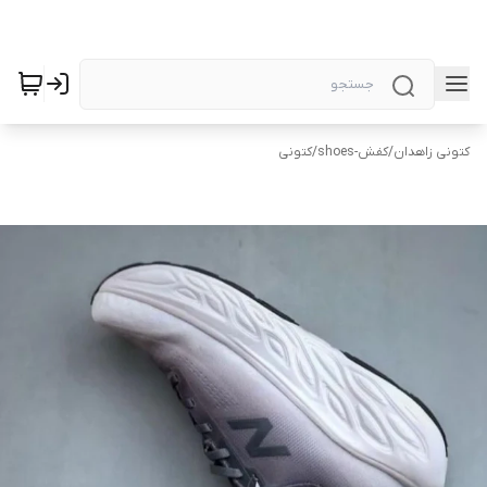
کتونی زاهدان
/
کفش-shoes
/
کتونی