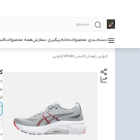
دسته‌بندی محصولات
خانه
پیگیری سفارش
همه محصولات
اکس
کتونی زاهدان
/
کفش-shoes
/
کتونی
کتو
cs
بر
ان
دس