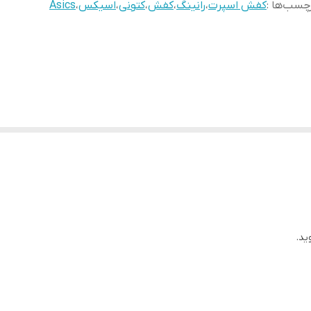
چسب‌ها :
کفش اسپرت
،
رانینگ
،
کفش
،
کتونی
،
اسیکس
،
Asics
ید.