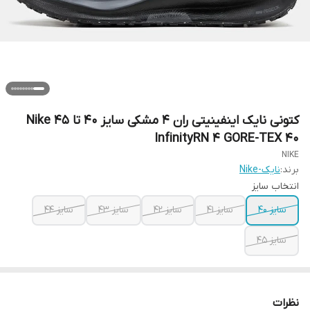
کتونی نایک اینفینیتی ران 4 مشکی سایز 40 تا 45 Nike
InfinityRN 4 GORE-TEX ‌40
NIKE
برند:
نایک-Nike
انتخاب سایز
سایز 40
سایز 41
سایز 42
سایز 43
سایز 44
سایز 45
نظرات