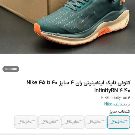
کتونی نایک اینفینیتی ران 4 سایز 40 تا 45 Nike
InfinityRN 4 ‌40
NIKE infinity run 4
برند:
نایک-Nike
انتخاب سایز
سایز 40
سایز 41
سایز 42
سایز 44
سایز 45