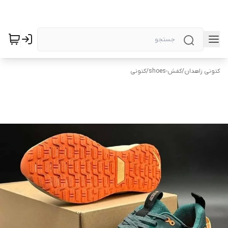
کتونی زاهدان
/
کفش-shoes
/
کتونی