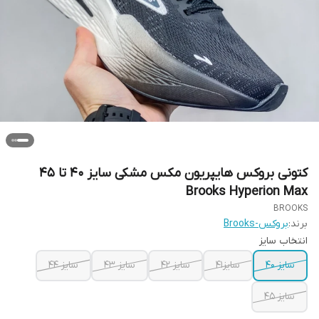
کتونی بروکس هایپریون مکس مشکی سایز 40 تا 45
Brooks Hyperion Max
BROOKS
برند:
بروکس-Brooks
انتخاب سایز
سایز 40
سایز41
سایز 42
سایز 43
سایز 44
سایز 45