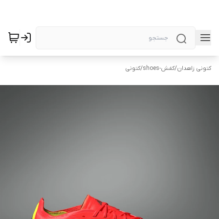
کتونی زاهدان
/
کفش-shoes
/
کتونی