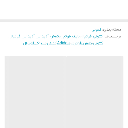
دسته‌بندی
:
کتونی
برچسب‌ها :
کتونی فوتبال
،
نایک فوتبال
،
کفش آدیداس
،
آدیداس
،
فوتبال
،
کتونی
،
کفش فوتبال
،
Adidas
،
کفش
،
استوک فوتبال