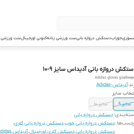
سوری
جوراب
دستکش دروازه بانی
ست ورزشی زنانه
کتونی اورجینال
ست ورزشی م
ستکش دروازه بانی آدیداس سایز ۹-۱۰
Adidas gloves goalkeep
ند:
آدیداس-Adidas
تخاب سایز
سایز ۹
سایز ۱۰
ته‌بندی
:
دستکش دروازه بانی
چسب‌ها :
دستکش دروازه بانی خوب
،
دستکش دروازه بانی گلری
،
دستکش دروازه بانی
،
دستکش گلری اورجینال
،
آدیداس
،
didas