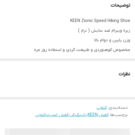
توضیحات
KEEN Zionic Speed Hiking Shoe
زیره ویبرام ضد سایش ( نرم )
وزن پایین و دوام بالا
مخصوص کوهنوردی و طبیعت گردی و استفاده روز مره
ساخت ویتنام سایز بندی 40 تا 45
سایز ۴۰ تا ۴۵
نظرات
بهترین‌کیفیت و قیمت موجود در بازار
دسته‌بندی
:
کتونی
برچسب‌ها :
کفش
،
KEEN
،
رانینگ
،
کن
،
کفش اسپرت
،
کتونی