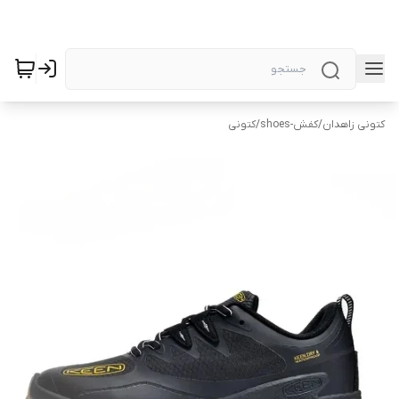
کتونی زاهدان
/
کفش-shoes
/
کتونی