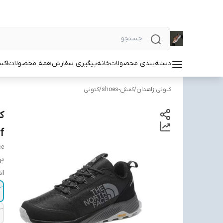
دسته‌بندی محصولات
خانه
پیگیری سفارش
همه محصولات
اکس
کتونی زاهدان
/
کفش-shoes
/
کتونی
f
ce
بر
ان