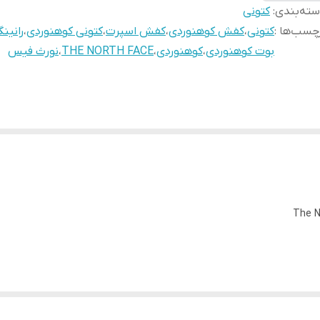
ته‌بندی
:
کتونی
چسب‌ها :
کتونی
،
کفش کوهنوردی
،
کفش اسپرت
،
کتونی کوهنوردی
،
رانین
بوت کوهنوردی
،
کوهنوردی
،
THE NORTH FACE
،
نورث فیس
The N