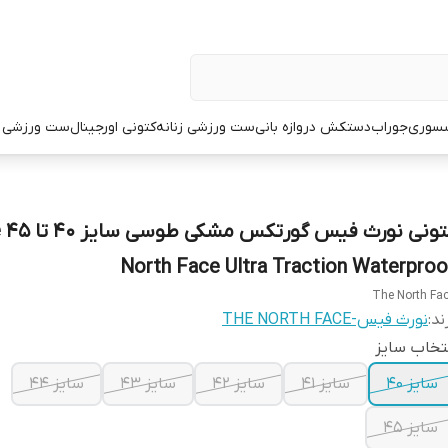
سوری
جوراب
دستکش دروازه بانی
ست ورزشی زنانه
کتونی اورجینال
ست ورزشی م
کت
North Face Ultra Traction Waterproo
The North Fa
ند:
نورث فیس-THE NORTH FACE
تخاب سایز
سایز ۴۰
سایز ۴۱
سایز ۴۲
سایز ۴۳
سایز ۴۴
سایز ۴۵