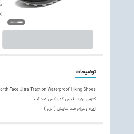
دس
بر
توضیحات
orth Face Ultra Traction Waterproof Hiking Shoes
کتونی نورث فیس گورتکس ضد آب
زیره ویبرام ضد سایش ( نرم )
وزن پایین و دوام بالا
مخصوص کوهنوردی و طبیعت گردی و استفاده روز مره