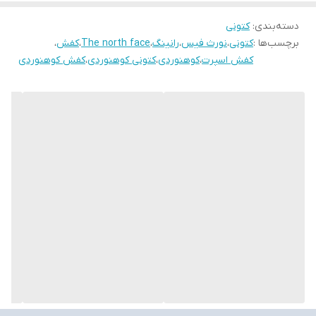
دسته‌بندی
:
کتونی
برچسب‌ها :
کتونی
،
نورث فیس
،
رانینگ
،
The north face
،
کفش
،
کفش اسپرت
،
کوهنوردی
،
کتونی کوهنوردی
،
کفش کوهنوردی