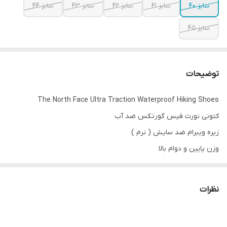
سایز ۴۰
سایز ۴۱
سایز ۴۲
سایز ۴۳
سایز ۴۴
سایز ۴۵
توضیحات
The North Face Ultra Traction Waterproof Hiking Shoes
کتونی نورث فیس گورتکس ضد آب
زیره ویبرام ضد سایش ( نرم )
وزن پایین و دوام بالا
مخصوص کوهنوردی و طبیعت گردی و استفاده روز مره
ساخت ویتنام سایز بندی 40 تا 45
نظرات
بهترین کیفیت و قیمت موجود در بازار