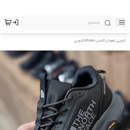
کتونی زاهدان
/
کفش-shoes
/
کتونی