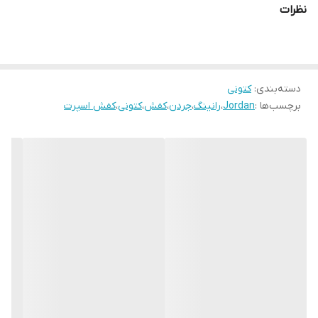
نظرات
دسته‌بندی
:
کتونی
برچسب‌ها :
Jordan
،
رانینگ
،
جردن
،
کفش
،
کتونی
،
کفش اسپرت