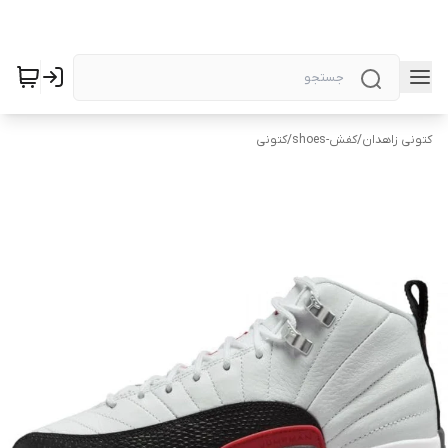
کتونی زاهدان
/
کفش-shoes
/
کتونی