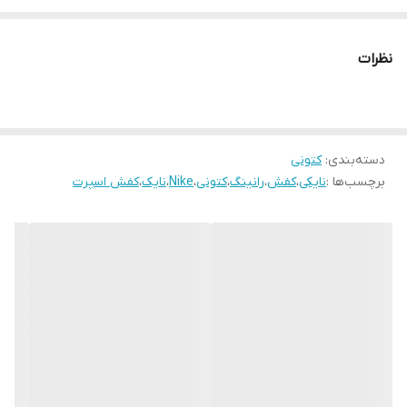
نظرات
دسته‌بندی
:
کتونی
برچسب‌ها :
نایکی
،
کفش
،
رانینگ
،
کتونی
،
Nike
،
نایک
،
کفش اسپرت