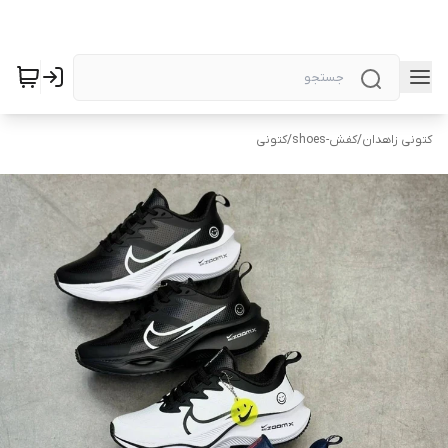
کتونی زاهدان
/
کفش-shoes
/
کتونی