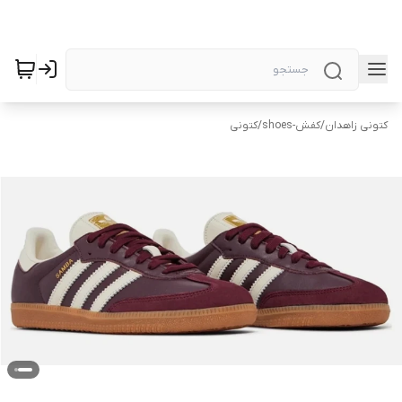
کتونی زاهدان
/
کفش-shoes
/
کتونی