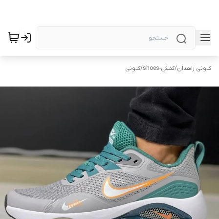
کتونی زاهدان
/
کفش-shoes
/
کتونی