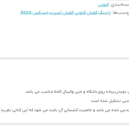
ته‌بندی
:
کتونی
چسب‌ها :
رانینگ
،
کفش
،
کتونی
،
کفش اسپرت
،
اسیکس
،
Asics
بافتنی تشکیل شده است
مهندسی شده می باشد و خاصیت کشسانی آن باعث می شود که این کتانی تقریبا ه
لایت فوم بلاست ساخته شده و از این رو مقاومت و راحتی بالایی دارد
، در این کتانی بکار رفته است