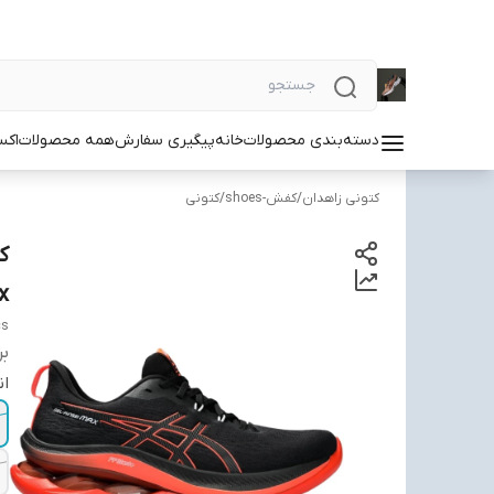
دسته‌بندی محصولات
خانه
پیگیری سفارش
همه محصولات
اکس
کتونی زاهدان
/
کفش-shoes
/
کتونی
x
cs
بر
ان