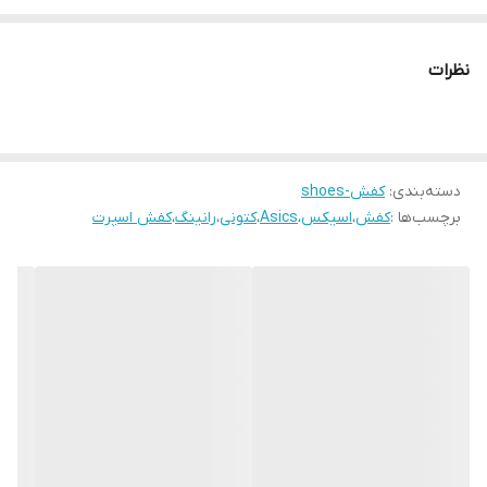
جنس بافتنی که در رویه این کتانی به کار رفته کاملا مهندسی شده می
باشد و خاصیت کشسانی آن باعث می شود که این کتانی تقریبا هر شکل
نظرات
پا را در خود جای دهد
زیره میانی کتونی اسیکس ژل کینسی بلاست با تکنولوژی فلایت فوم
بلاست ساخته شده و از این رو مقاومت و راحتی بالایی دارد
دسته‌بندی
:
کفش-shoes
بی شک یکی از مقاوم ترین زیره های خارجی موجود در بازار، در این کتانی
برچسب‌ها :
کفش
،
اسیکس
،
Asics
،
کتونی
،
رانینگ
،
کفش اسپرت
بکار رفته است
اگر به دنبال یک کفش حرفه ای و خاص برای دویدن، پیاده روی و یا
ورزش های پر فشار هستید، کتونی اسیکس ژل کینسی بلاست بهترین
انتخاب برای شما می باشد
ساخت ویتنام سایز بندی 40 تا 45
بهترین کیفیت و‌قیمت موجود در بازار
ارسال سریع به تمام‌نقاط ایران