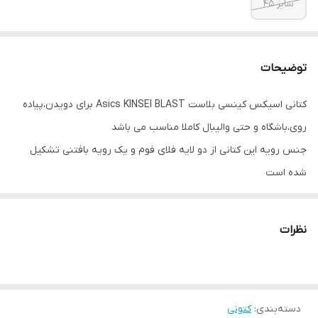
سایز ۴۵
توضیحات
کتانی اسیکس کینسی بلاست Asics KINSEI BLAST برای دویدن،پیاده
روی،باشگاه و حتی والیبال کاملا مناسب می باشد
جنس رویه این کتانی از دو لایه فلای فوم و یک رویه بافتنی تشکیل
شده است
جنس بافتنی که در رویه این کتانی به کار رفته کاملا مهندسی شده می
باشد و خاصیت کشسانی آن باعث می شود که این کتانی تقریبا هر شکل
نظرات
پا را در خود جای دهد
زیره میانی کتونی اسیکس ژل کینسی بلاست با تکنولوژی فلایت فوم
بلاست ساخته شده و از این رو مقاومت و راحتی بالایی دارد
دسته‌بندی
:
کتونی
بی شک یکی از مقاوم ترین زیره های خارجی موجود در بازار، در این کتانی