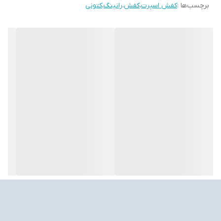
برچسب‌ها :
کفش اسپرت
،
کفش
،
رانینگ
،
کتونی
بکار رفته است
اگر به دنبال یک کفش حرفه ای و خاص برای دویدن، پیاده روی و یا
ورزش های پر فشار هستید، کتونی اسیکس ژل کینسی بلاست بهترین
انتخاب برای شما می باشد
ساخت ویتنام سایز بندی 40 تا 45
بهترین کیفیت و‌قیمت موجود در بازار
ارسال سریع به تمام‌نقاط ایران