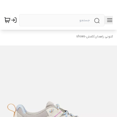
کتونی زاهدان
/
کفش-shoes