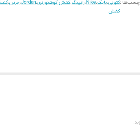
چسب‌ها :
کتونی
،
نایک
،
Nike
،
رانینگ
،
کفش کوهنوردی
،
Jordan
،
جردن
،
کفش
کفش
ید.