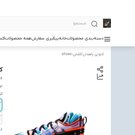
دسته‌بندی محصولات
خانه
پیگیری سفارش
همه محصولات
اکس
کتونی زاهدان
/
کفش-shoes
کت
ot
بر
ان
دس