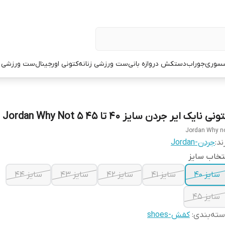
سوری
جوراب
دستکش دروازه بانی
ست ورزشی زنانه
کتونی اورجینال
ست ورزشی م
ونی نایک ایر جردن سایز ۴۰ تا ۴۵ Jordan Why Not 5
Jordan Why n
ند:
جردن-Jordan
تخاب سایز
سایز ۴۰
سایز ۴۱
سایز ۴۲
سایز ۴۳
سایز ۴۴
سایز ۴۵
ته‌بندی
:
کفش-shoes