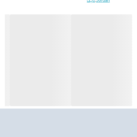
Jordan
،
نایک