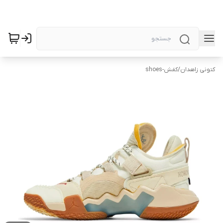
کتونی زاهدان
/
کفش-shoes