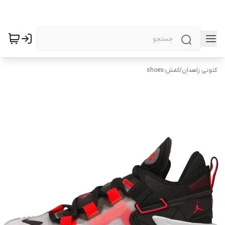
کتونی زاهدان
/
کفش-shoes