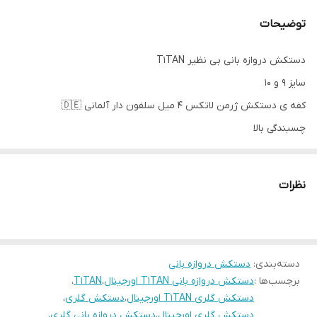
توضیحات
دستکش دروازه بانی بی نظیر T1TAN
سایز ۹ و ۱۰
کفه ی دستکش ژرمن لاتکس ۴ میل سلفون دار آلمانی 🇩🇪
چسبندگی بالا
دوام بالا
دارای استوپر ژله ای داخل دستکش
نظرات
ساقدار
دسته‌بندی
:
دستکش دروازه بانی
برچسب‌ها :
دستکش دروازه بانی T1TAN اورجینال
،
T1TAN
،
دستکش گلری T1TAN اورجینال
،
دستکش گلری
،
دستکش گلری اورجینال
،
دستکش دروازه بانی گلری
،