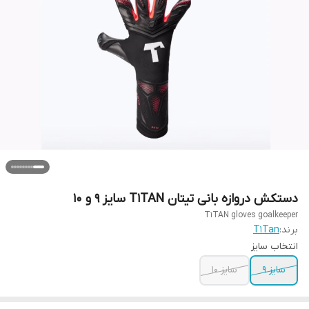
دستکش دروازه بانی تیتان T1TAN سایز ۹ و ۱۰
T1TAN gloves goalkeeper
برند:
T1Tan
انتخاب سایز
سایز ۹
سایز ۱۰