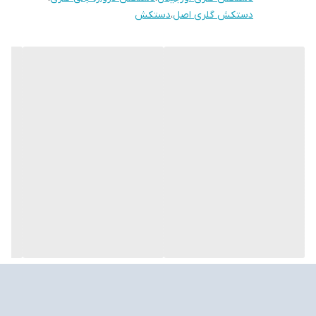
دستکش گلری اصل
،
دستکش