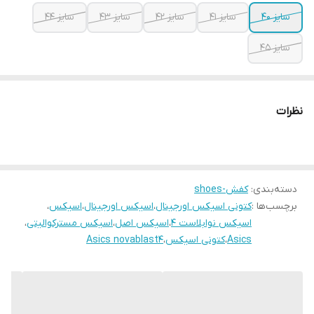
سایز ۴۰
سایز ۴۱
سایز ۴۲
سایز ۴۳
سایز ۴۴
سایز ۴۵
نظرات
دسته‌بندی
:
کفش-shoes
برچسب‌ها :
کتونی اسیکس اورجینال
،
اسیکس اورجینال
،
اسیکس
،
اسیکس نوابلاست ۴
،
اسیکس اصل
،
اسیکس مسترکوالیتی
،
Asics
،
کتونی اسیکس
،
Asics novablast4