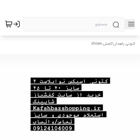
کتونی زاهدان
/
کفش-shoes