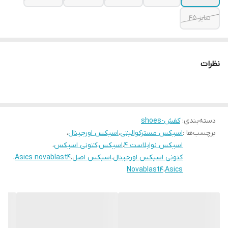
سایز ۴۵
نظرات
دسته‌بندی
:
کفش-shoes
برچسب‌ها :
اسیکس مسترکوالیتی
،
اسیکس اورجینال
،
اسیکس نوابلاست ۴
،
اسیکس
،
کتونی اسیکس
،
کتونی اسیکس اورجینال
،
اسیکس اصل
،
Asics novablast4
،
Novablast4
،
Asics