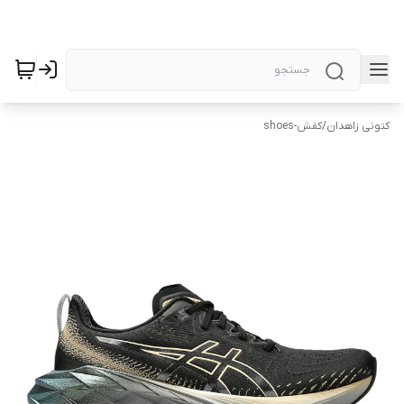
کتونی زاهدان
/
کفش-shoes