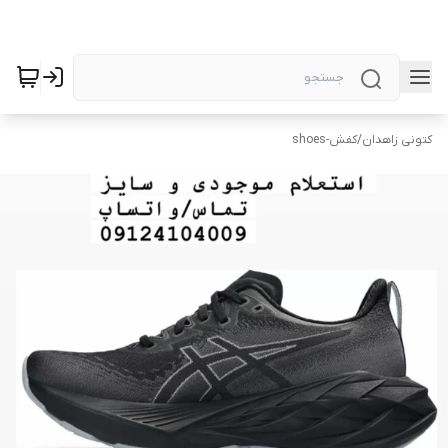
کتونی زاهدان
/
کفش-shoes