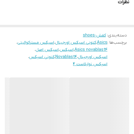
نظرات
دسته‌بندی
:
کفش-shoes
برچسب‌ها :
Asics
،
کتونی اسیکس اورجینال
،
اسیکس مسترکوالیتی
،
Asics novablast4
،
اسیکس
،
اسیکس اصل
،
اسیکس اورجینال
،
Novablast4
،
کتونی اسیکس
،
اسیکس نوابلاست ۴