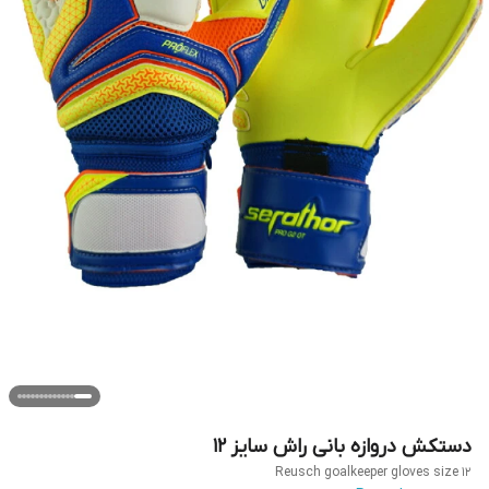
دستکش دروازه بانی راش سایز ۱۲
Reusch goalkeeper gloves size 12