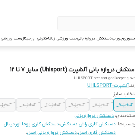
سوری
جوراب
دستکش دروازه بانی
ست ورزشی زنانه
کتونی اورجینال
ست ورزشی م
تکش دروازه بانی آلشپرت (Uhlsport) سایز ۷ تا ۱۲
UHLSPORT predator goalkeeper glov
ند:
آلشپرت-UHLSPORT
تخاب سایز
سایز ۷
سایز ۸
سایز ۹
سایز ۱۲
سایز ۱۰
سایز ۱۱
ته‌بندی
:
دستکش دروازه بانی
چسب‌ها :
دستکش گلری راش
،
دستکش
،
دستکش گلری پوما اورجینال
،
دستکش گلری اصل
،
دستکش دروازه بانی اصل
،