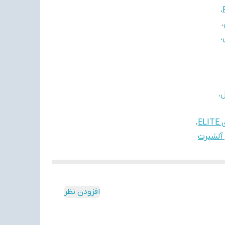
،
،
،
ل
،
E
،
 آلشپرت
افزودن نظر