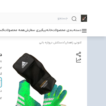
دسته‌بندی محصولات
خانه
پیگیری سفارش
همه محصولات
اکس
کتونی زاهدان
/
دستکش دروازه بانی
د
es
بر
ان
دس
بر