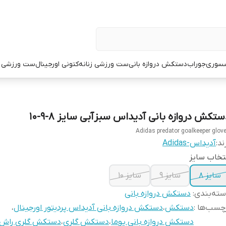
سوری
جوراب
دستکش دروازه بانی
ست ورزشی زنانه
کتونی اورجینال
ست ورزشی م
ستکش دروازه بانی آدیداس سبزآبی سایز ۸-۹-۱۰
Adidas predator goalkeeper glov
ند:
آدیداس-Adidas
تخاب سایز
سایز ۸
سایز ۹
سایز ۱۰
ته‌بندی
:
دستکش دروازه بانی
چسب‌ها :
دستکش
،
دستکش دروازه بانی آدیداس پردیتور اورجینال
،
دستکش دروازه بانی پوما
،
دستکش گلری
،
دستکش گلری راش