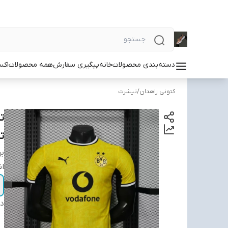
دسته‌بندی محصولات
خانه
پیگیری سفارش
همه محصولات
اکس
کتونی زاهدان
/
تیشرت
تاRTMOND 2XL
بر
ان
دس