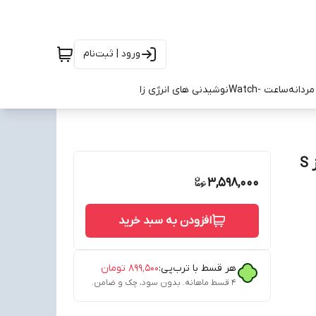
ورود | ثبت‌نام
ردانه
ساعت -Watch
نوشیدنی های انرژی زا
تیشرت کیت فوتبالی پوما دورتموند زرد اول 2026/27 سایز S
3,598,000
افزودن به سبد خرید
هر قسط با ترب‌پی:
۸۹۹٬۵۰۰
تومان
۴ قسط ماهانه. بدون سود، چک و ضامن.