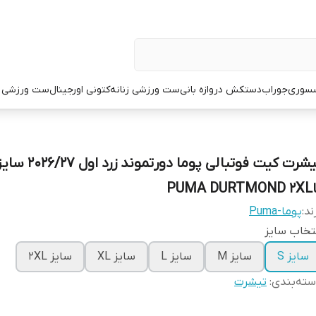
سوری
جوراب
دستکش دروازه بانی
ست ورزشی زنانه
کتونی اورجینال
ست ورزشی م
PUMA DU
ند:
پوما-Puma
تخاب سایز
سایز S
سایز M
سایز L
سایز XL
سایز 2XL
ته‌بندی
:
تیشرت