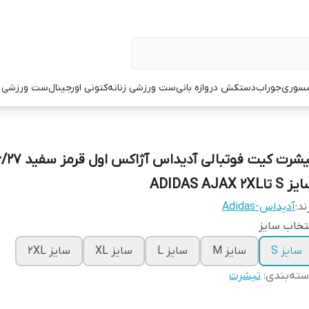
سوری
جوراب
دستکش دروازه بانی
ست ورزشی زنانه
کتونی اورجینال
ست ورزشی م
تیشرت کیت فوتبالی آدیداس 
S تاADIDAS AJAX 2XL
ند:
آدیداس-Adidas
تخاب سایز
سایز S
سایز M
سایز L
سایز XL
سایز 2XL
ته‌بندی
:
تیشرت