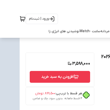
ورود | ثبت‌نام
ردانه
ساعت -Watch
نوشیدنی های انرژی زا
آژاکس اول قرمز سفید 2026/27
3,598,000
افزودن به سبد خرید
هر قسط با ترب‌پی:
۸۹۹٬۵۰۰
تومان
۴ قسط ماهانه. بدون سود، چک و ضامن.