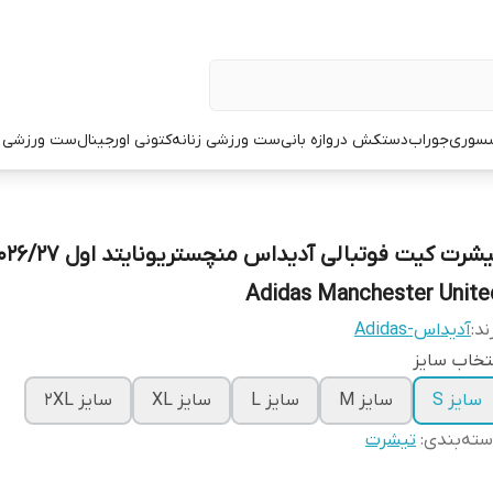
سوری
جوراب
دستکش دروازه بانی
ست ورزشی زنانه
کتونی اورجینال
ست ورزشی م
تیشرت کیت فوتبالی آدیداس منچستریونایتد او
Adidas Manchester Unite
ند:
آدیداس-Adidas
تخاب سایز
سایز S
سایز M
سایز L
سایز XL
سایز 2XL
ته‌بندی
:
تیشرت