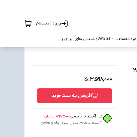
ورود | ثبت‌نام
ردانه
ساعت -Watch
نوشیدنی های انرژی زا
ل ۲۰۲۶/۲۷
3,598,000
افزودن به سبد خرید
هر قسط با ترب‌پی:
۸۹۹٬۵۰۰
تومان
۴ قسط ماهانه. بدون سود، چک و ضامن.