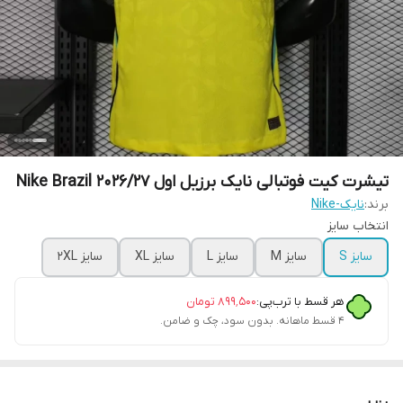
تیشرت کیت فوتبالی نایک برزیل اول ۲۰۲۶/۲۷ Nike Brazil
برند:
نایک-Nike
انتخاب سایز
سایز S
سایز M
سایز L
سایز XL
سایز 2XL
هر قسط با ترب‌پی:
۸۹۹٬۵۰۰
تومان
۴ قسط ماهانه. بدون سود، چک و ضامن.