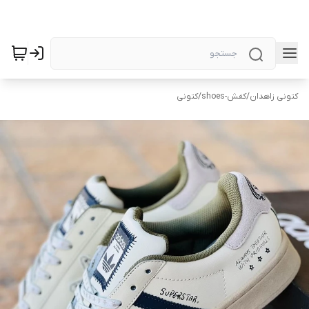
کتونی زاهدان
/
کفش-shoes
/
کتونی