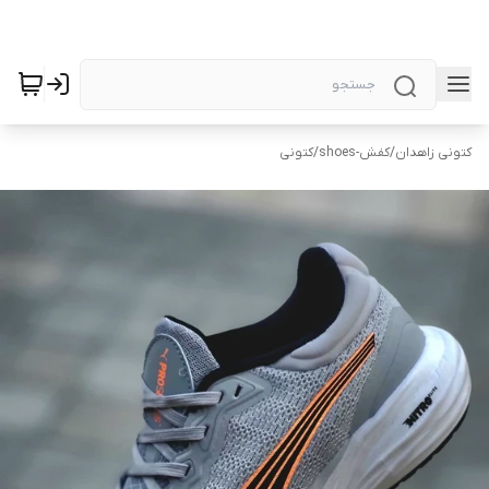
کتونی زاهدان
/
کفش-shoes
/
کتونی