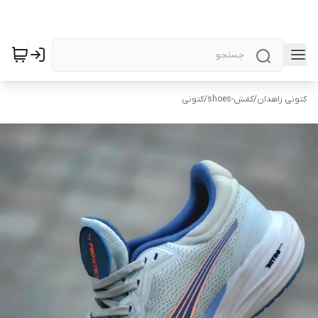
کتونی زاهدان
/
کفش-shoes
/
کتونی