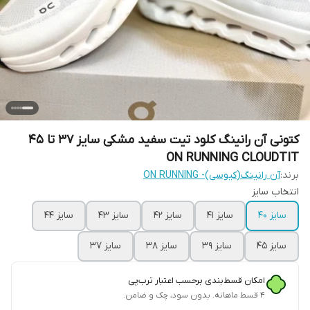
کتونی آن رانینگ کلود تیت سفید مشکی سایز 37 تا 45
ON RUNNING CLOUDTIT
برند:
آن رانینگ(کیوسی)- ON RUNNING
انتخاب سایز
سایز 40
سایز 41
سایز 42
سایز 43
سایز 44
سایز 45
سایز 39
سایز 38
سایز 37
امکان قسط‌بندی برحسب اعتبار ترب‌پی
۴ قسط ماهانه. بدون سود، چک و ضامن.