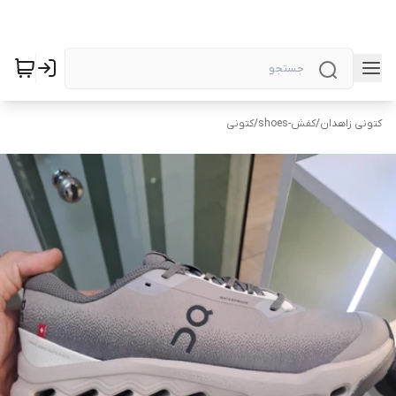
کتونی زاهدان
/
کفش-shoes
/
کتونی