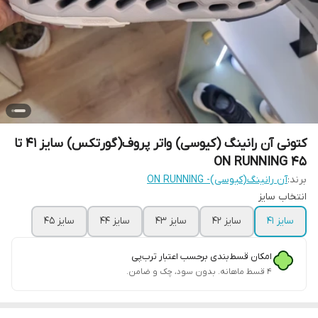
کتونی آن رانینگ (کیوسی) واتر پروف(گورتکس) سایز 41 تا
45 ON RUNNING
برند:
آن رانینگ(کیوسی)- ON RUNNING
انتخاب سایز
سایز 41
سایز 42
سایز 43
سایز 44
سایز 45
امکان قسط‌بندی برحسب اعتبار ترب‌پی
۴ قسط ماهانه. بدون سود، چک و ضامن.