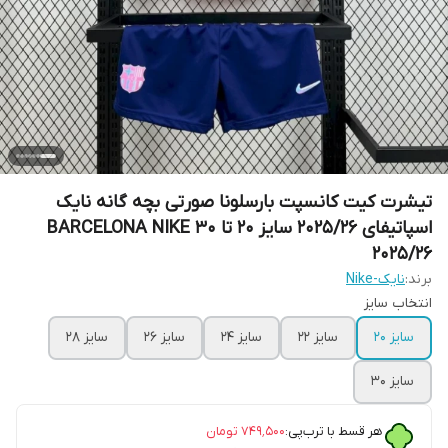
تیشرت کیت کانسپت بارسلونا صورتی بچه گانه نایک
اسپاتیفای 2025/26 سایز 20 تا 30 BARCELONA NIKE
2025/26
برند:
نایک-Nike
انتخاب سایز
سایز 20
سایز 22
سایز 24
سایز 26
سایز 28
سایز 30
هر قسط با ترب‌پی:
۷۴۹٬۵۰۰
تومان