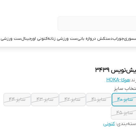
سوری
جوراب
دستکش دروازه بانی
ست ورزشی زنانه
کتونی اورجینال
ست ورزشی م
ش‌نویس ۳۴۳۹
ند:
هوکا-HOKA
تخاب سایز
سایز 40
سایز 41
سایز 42
سایز 43
سایز 44
سایز 45
ته‌بندی
:
کتونی