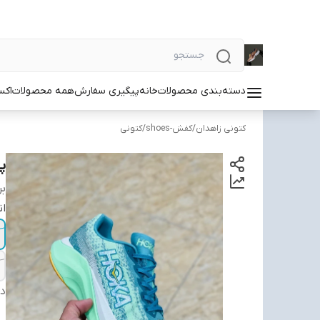
دسته‌بندی محصولات
خانه
پیگیری سفارش
همه محصولات
اکس
کتونی زاهدان
/
کفش-shoes
/
کتونی
پی
بر
ان
دس